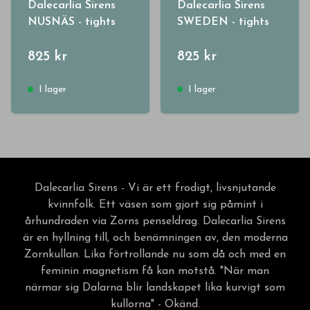
Dalecarlia Sirens
Dalecarlia Sirens
NUSNÄS - tights
SWEDEN - tights
825 kr
825 kr
I lager
I lager
Dalecarlia Sirens - Vi är ett frodigt, livsnjutande
kvinnfolk. Ett väsen som gjort sig påmint i
århundraden via Zorns penseldrag. Dalecarlia Sirens
är en hyllning till, och benämningen av, den moderna
Zornkullan. Lika förtrollande nu som då och med en
feminin magnetism få kan motstå. "När man
närmar sig Dalarna blir landskapet lika kurvigt som
kullorna" - Okänd.