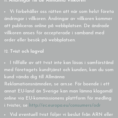
Ändringar till de Allmänna Villkoren
Vi förbehåller oss rätten att när som helst företa
ändringar i villkoren. Ändringar av villkoren kommer
att publiceras online på webbplatsen. De ändrade
villkoren anses för accepterade i samband med
order eller besök på webbplatsen.
Tvist och lagval
I tillfälle av att tvist inte kan lösas i samförstånd
med företagets kundtjänst och kunden, kan du som
kund vända dig till Allmänna
Reklamationsnämnden, se arn.se. För boende i ett
annat EU-land än Sverige kan man lämna klagomål
online via EU-kommissionens plattform för medling
i tvister, se
http://ec.europa.eu/consumers/odr
Vid eventuell tvist följer vi beslut från ARN eller