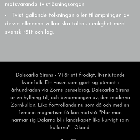
motsvarande tvistlösningsorgan.
Tvist gällande tolkningen eller tillämpningen av
dessa allmänna villkor ska tolkas i enlighet med
svensk rätt och lag.
Dalecarlia Sirens - Vi är ett frodigt, livsnjutande
kvinnfolk. Ett väsen som gjort sig påmint i
århundraden via Zorns penseldrag. Dalecarlia Sirens
är en hyllning till, och benämningen av, den moderna
Zornkullan. Lika förtrollande nu som då och med en
feminin magnetism få kan motstå. "När man
närmar sig Dalarna blir landskapet lika kurvigt som
kullorna" - Okänd.