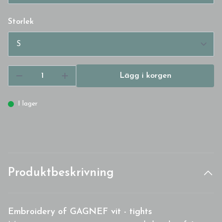
Storlek
Lägg i korgen
I lager
Produktbeskrivning
Embroidery of GAGNEF vit - tights