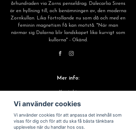
århundraden via Zorns penseldrag. Dalecarlia Sirens
är en hyllning till, och benämningen av, den moderna
Zornkullan. Lika förtrollande nu som då och med en
feminin magnetism få kan motstå. "När man
närmar sig Dalarna blir landskapet lika kurvigt som
kullorna" - Okänd.
Mer info:
Kontakt
Vi använder cookies
Material & skötselråd
Frakt, leverans & returer
Vi använder cookies för att anpassa det innehåll som
visas för dig och för att du ska få bästa tänkbara
Köpvillkor
upplevelse när du handlar hos oss.