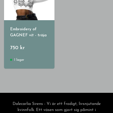
Embroidery of
GAGNEF vit - tröja
750 kr
I lager
Dalecarlia Sirens - Vi är ett frodigt, livsnjutande
kvinnfolk. Ett väsen som gjort sig påmint i