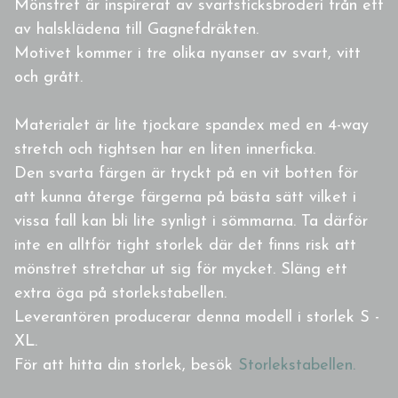
Mönstret är inspirerat av svartsticksbroderi från ett
av halsklädena till Gagnefdräkten.
Motivet kommer i tre olika nyanser av svart, vitt
och grått.
Materialet är lite tjockare spandex med en 4-way
stretch och tightsen har en liten innerficka.
Den svarta färgen är tryckt på en vit botten för
att kunna återge färgerna på bästa sätt vilket i
vissa fall kan bli lite synligt i sömmarna. Ta därför
inte en alltför tight storlek där det finns risk att
mönstret stretchar ut sig för mycket. Släng ett
extra öga på storlekstabellen.
Leverantören producerar denna modell i storlek S -
XL.
För att hitta din storlek, besök
Storlekstabellen.