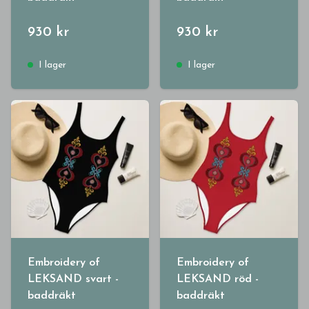
930 kr
930 kr
I lager
I lager
Embroidery of
Embroidery of
LEKSAND svart -
LEKSAND röd -
baddräkt
baddräkt