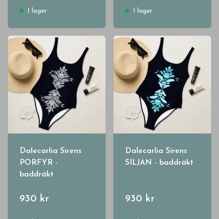
I lager
I lager
Dalecarlia Sirens
Dalecarlia Sirens
PORFYR -
SILJAN - baddräkt
baddräkt
930 kr
930 kr