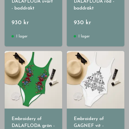
DALAFLODA svart
DALAFLODA röd -
- baddräkt
baddräkt
930 kr
930 kr
I lager
I lager
Embroidery of
Embroidery of
DALAFLODA grön -
GAGNEF vit -