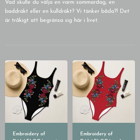
Vad skulle du välja en varm sommardag, en
baddräkt eller en kulldräkt? Vi tänker båda?! Det
är tråkigt att begränsa sig här i livet.
Embroidery of
Embroidery of