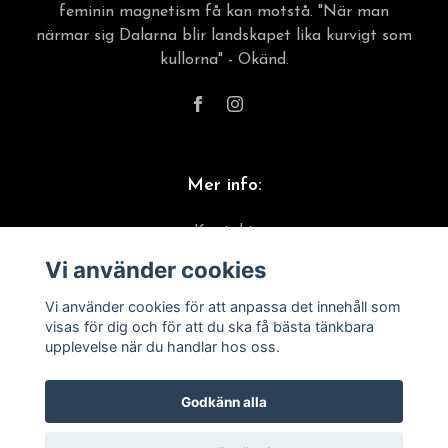
feminin magnetism få kan motstå. "När man
närmar sig Dalarna blir landskapet lika kurvigt som
kullorna" - Okänd.
Mer info:
Kontakt
Vi använder cookies
Material & skötselråd
Frakt, leverans & returer
Vi använder cookies för att anpassa det innehåll som
visas för dig och för att du ska få bästa tänkbara
Köpvillkor
upplevelse när du handlar hos oss.
Godkänn alla