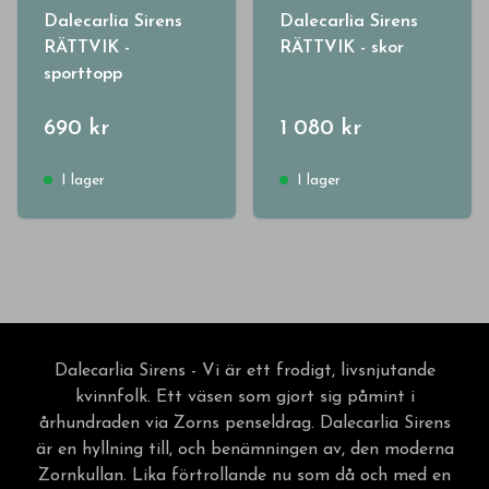
Dalecarlia Sirens
Dalecarlia Sirens
RÄTTVIK -
RÄTTVIK - skor
sporttopp
690 kr
1 080 kr
I lager
I lager
Dalecarlia Sirens - Vi är ett frodigt, livsnjutande
kvinnfolk. Ett väsen som gjort sig påmint i
århundraden via Zorns penseldrag. Dalecarlia Sirens
är en hyllning till, och benämningen av, den moderna
Zornkullan. Lika förtrollande nu som då och med en