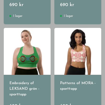
690 kr
690 kr
I lager
I lager
Embroidery of
Patterns of MORA -
LEKSAND grön -
sporttopp
sporttopp