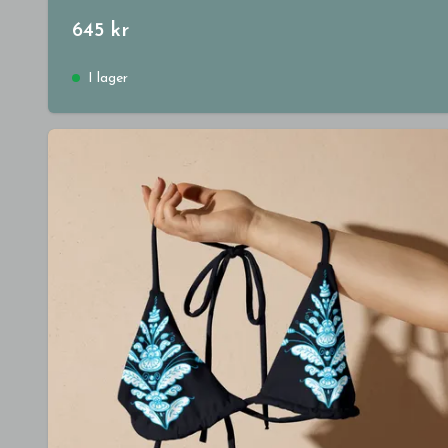
645 kr
I lager