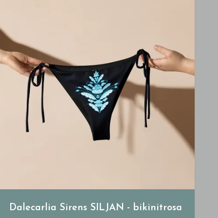
Dalecarlia Sirens SILJAN - bikinitrosa