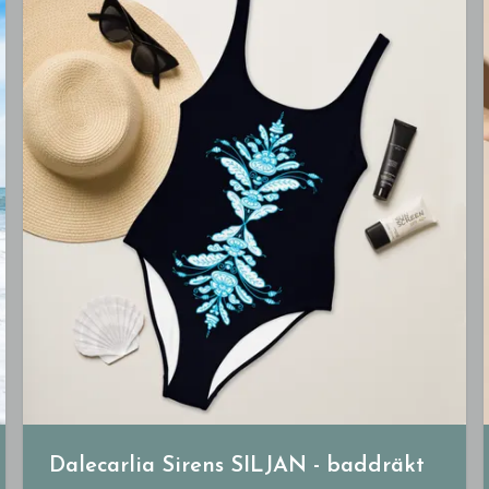
Dalecarlia Sirens SILJAN - baddräkt