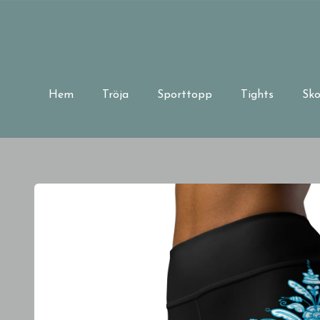
Hem
Tröja
Sporttopp
Tights
Sko