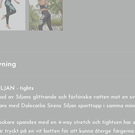
vning
ILJAN - tights
rad av Siljans glittrande och förföriska vatten mot en sv
ans med Dalecarlia Sirens Siljan sporttopp i samma mön
tjockare spandex med en 4-way stretch och t
ightsen har e
r tryckt på en vit botten för att kunna återge färgerna