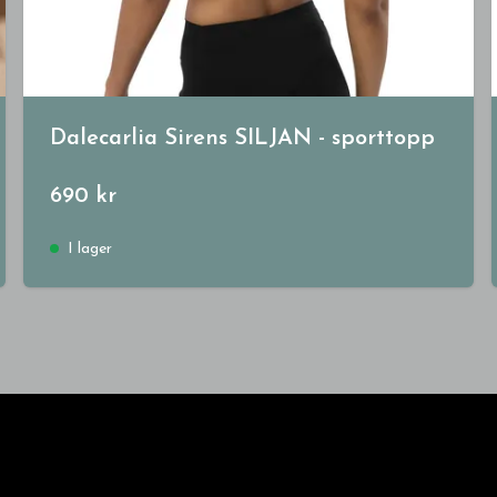
Dalecarlia Sirens SILJAN - sporttopp
690 kr
I lager