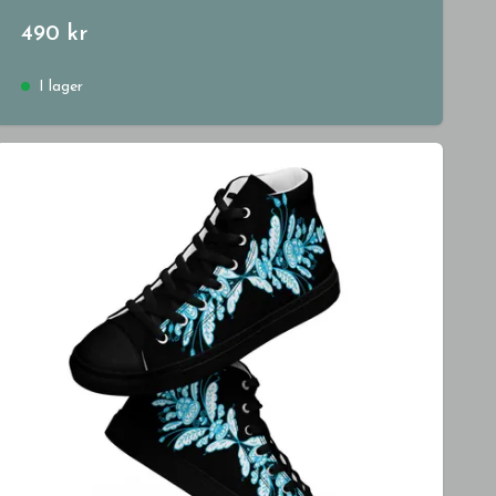
490 kr
I lager