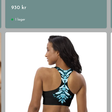
930 kr
I lager