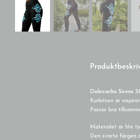
Produktbeskri
Dalecarlia Sirens S
Kurbitsen är inspire
Passar bra tillsamm
Materialet är lite 
Den svarta färgen ä