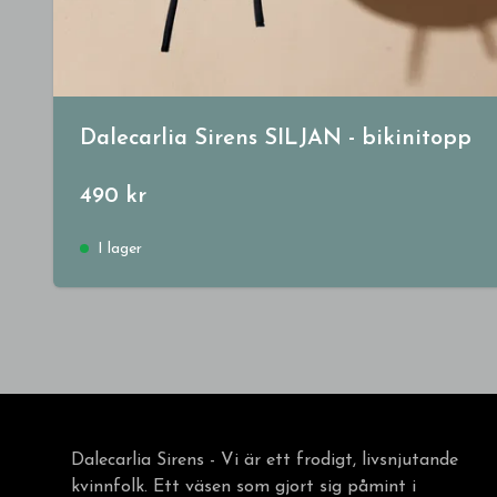
Dalecarlia Sirens SILJAN - bikinitopp
490 kr
I lager
Dalecarlia Sirens - Vi är ett frodigt, livsnjutande
kvinnfolk. Ett väsen som gjort sig påmint i