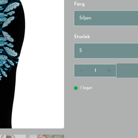
Färg
Storlek
I lager