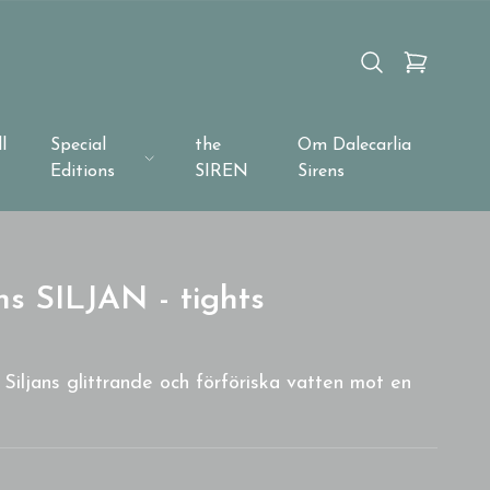
l
Special
the
Om Dalecarlia
Editions
SIREN
Sirens
ns SILJAN - tights
 Siljans glittrande och förföriska vatten mot en