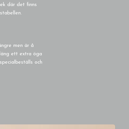
rlek där det finns
stabellen.
längre men är å
läng ett extra öga
specialbeställs och