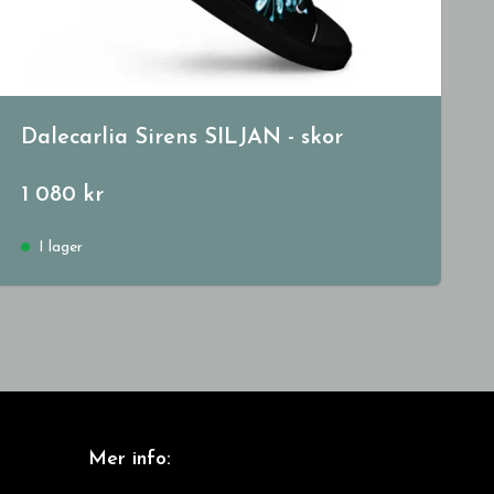
Dalecarlia Sirens SILJAN - skor
1 080 kr
I lager
Mer info: