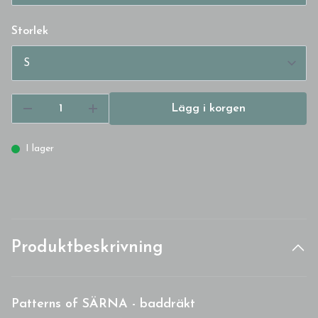
Storlek
Lägg i korgen
I lager
Produktbeskrivning
Patterns of SÄRNA - baddräkt