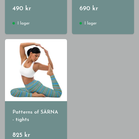
490 kr
690 kr
I lager
I lager
Patterns of SÄRNA
- tights
825 kr