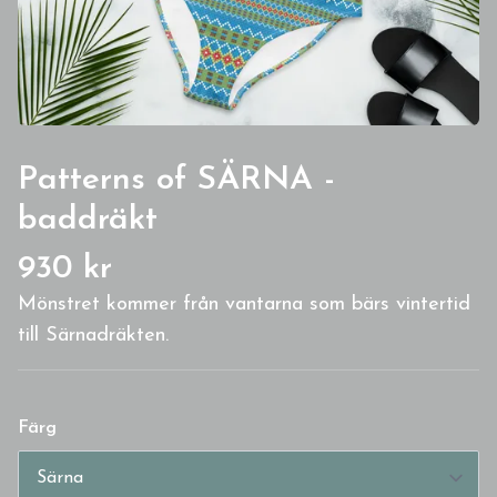
Patterns of SÄRNA -
baddräkt
930 kr
Mönstret kommer från vantarna som bärs vintertid
till Särnadräkten.
Färg