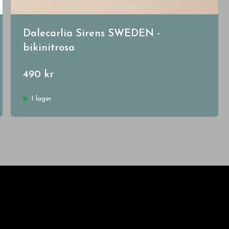
Dalecarlia Sirens SWEDEN -
bikinitrosa
490 kr
I lager