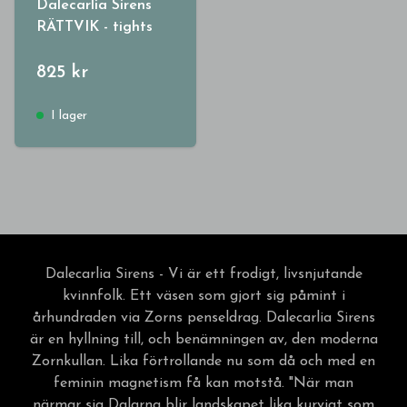
Dalecarlia Sirens
RÄTTVIK - tights
825 kr
I lager
Dalecarlia Sirens - Vi är ett frodigt, livsnjutande
kvinnfolk. Ett väsen som gjort sig påmint i
århundraden via Zorns penseldrag. Dalecarlia Sirens
är en hyllning till, och benämningen av, den moderna
Zornkullan. Lika förtrollande nu som då och med en
feminin magnetism få kan motstå. "När man
närmar sig Dalarna blir landskapet lika kurvigt som