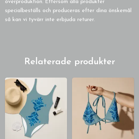
överproduktion. Eftersom alla produkter
specialbeställs och produceras efter dina önskemål
så kan vi tyvärr inte erbjuda returer.
Relaterade produkter