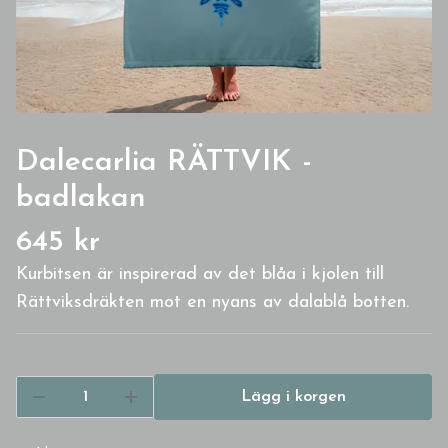
Dalecarlia RÄTTVIK -
badlakan
645 kr
Kurbitsen är inspirerad av det blåa i kjolen till
Rättviksdräkten mot en nyans av dalablå botten.
Lägg i korgen