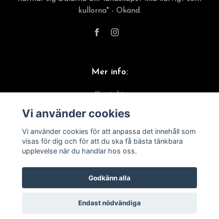
kullorna" - Okänd.
Mer info:
Kontakt
Vi använder cookies
Material & skötselråd
Frakt, leverans & returer
Vi använder cookies för att anpassa det innehåll som
visas för dig och för att du ska få bästa tänkbara
Köpvillkor
upplevelse när du handlar hos oss.
Godkänn alla
Endast nödvändiga
© 2026 Dalecarlia Sirens