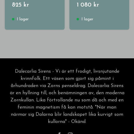
825 kr
1 080 kr
I lager
I lager
Dalecarlia Sirens - Vi är ett frodigt, livsnjutande
kvinnfolk. Ett väsen som gjort sig påmint i
århundraden via Zorns penseldrag. Dalecarlia Sirens
är en hyllning till, och benämningen av, den moderna
Zornkullan. Lika förtrollande nu som då och med en
feminin magnetism få kan motstå. "När man
närmar sig Dalarna blir landskapet lika kurvigt som
kullorna" - Okänd.