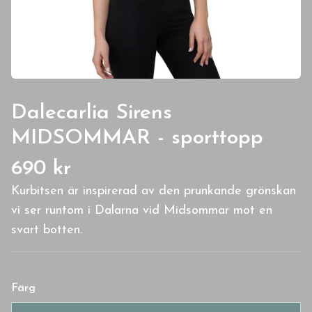
Dalecarlia Sirens
MIDSOMMAR - sporttopp
690 kr
Kurbitsen är inspirerad av den prunkande grönskan
vi ser runtom i Dalarna vid Midsommar mot en
svart botten.
Färg