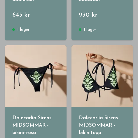
645 kr
930 kr
I lager
I lager
Dalecarlia Sirens
Dalecarlia Sirens
MIDSOMMAR -
MIDSOMMAR -
bikinitrosa
bikinitopp