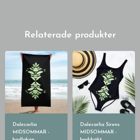
Relaterade produkter
Dalecarlia
Dalecarlia Sirens
MIDSOMMAR -
MIDSOMMAR -
badlakan
baddräkt