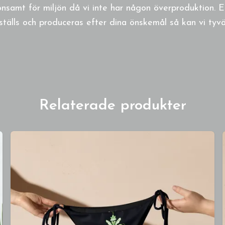
nsamt för miljön då vi inte har någon överproduktion. E
ställs och produceras efter dina önskemål så kan vi tyvä
Relaterade produkter