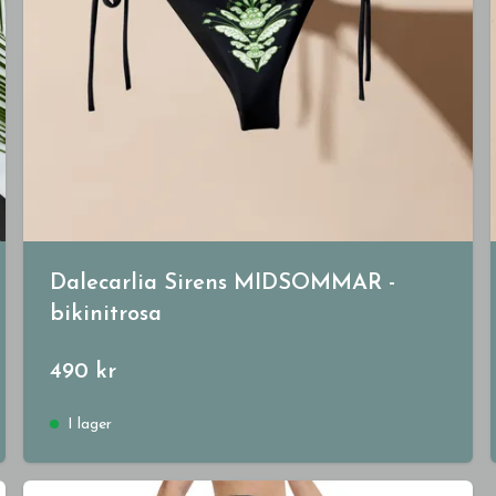
Dalecarlia Sirens MIDSOMMAR -
bikinitrosa
490 kr
I lager