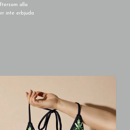
ftersom alla
rr inte erbjuda