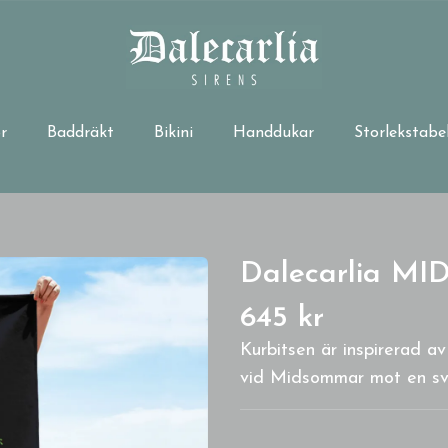
r
Baddräkt
Bikini
Handdukar
Storlekstabel
Dalecarlia M
645 kr
Kurbitsen är inspirerad a
vid Midsommar mot en sva