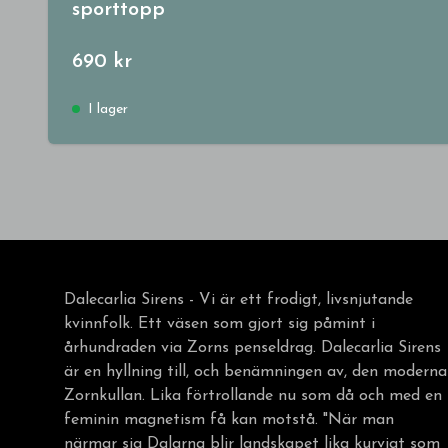
sporttopp
690 kr
I lager
Dalecarlia Sirens - Vi är ett frodigt, livsnjutande
kvinnfolk. Ett väsen som gjort sig påmint i
århundraden via Zorns penseldrag. Dalecarlia Sirens
är en hyllning till, och benämningen av, den moderna
Zornkullan. Lika förtrollande nu som då och med en
feminin magnetism få kan motstå. "När man
närmar sig Dalarna blir landskapet lika kurvigt som