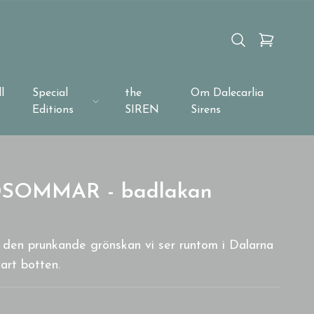
l
Special
the
Om Dalecarlia
Editions
SIREN
Sirens
IDSOMMAR - badlakan
v den prunkande grönskan vi ser runtom i Dalarna
rt botten.