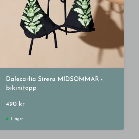
Dalecarlia Sirens MIDSOMMAR -
bikinitopp
490 kr
I lager