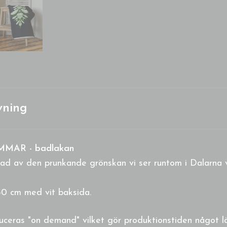
vning
MMAR - badlakan
erad av den prunkande grönskan vi ser runtom i Dalarn
50 cm med vit baksida.
uceras "on demand" vilket gör produktionstiden något 