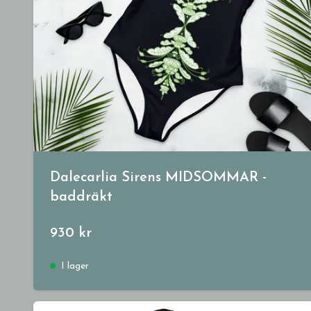
Dalecarlia Sirens MIDSOMMAR -
baddräkt
930 kr
I lager