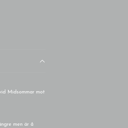
a vid Midsommar mot
längre men är å