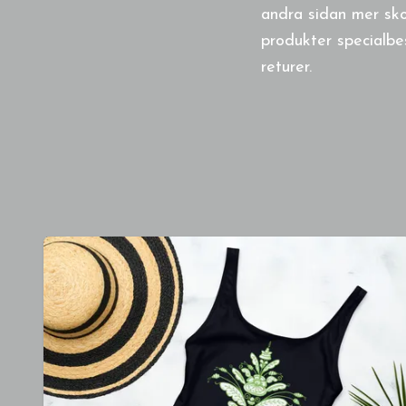
andra sidan mer sko
produkter specialbe
returer.