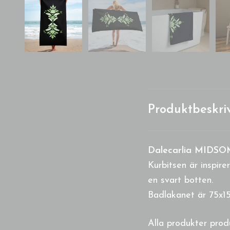
Produktbeskri
Dalecarlia MIDSO
Kurbitsen är inspir
en svart botten.
Badlakanet är 75x1
Alla produkter prod