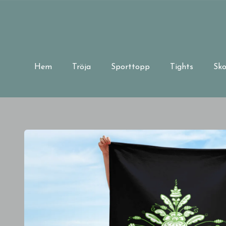
Hem
Tröja
Sporttopp
Tights
Sko