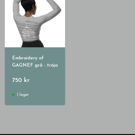
Embroidery of
GAGNEF grå - tröja
750 kr
I lager