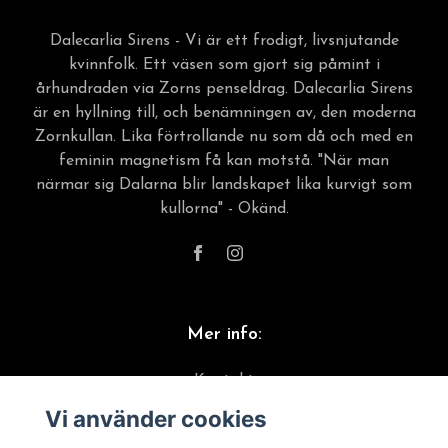
Dalecarlia Sirens - Vi är ett frodigt, livsnjutande
kvinnfolk. Ett väsen som gjort sig påmint i
århundraden via Zorns penseldrag. Dalecarlia Sirens
är en hyllning till, och benämningen av, den moderna
Zornkullan. Lika förtrollande nu som då och med en
feminin magnetism få kan motstå. "När man
närmar sig Dalarna blir landskapet lika kurvigt som
kullorna" - Okänd.
Mer info:
Kontakt
Vi använder cookies
Material & skötselråd
Frakt, leverans & returer