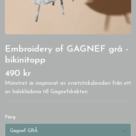
Embroidery of GAGNEF grå -
bikinitopp
490 kr
Mönstret är inspirerat av svartsticksbroderi från ett
av halsklädena till Gagnefdräkten.
Färg