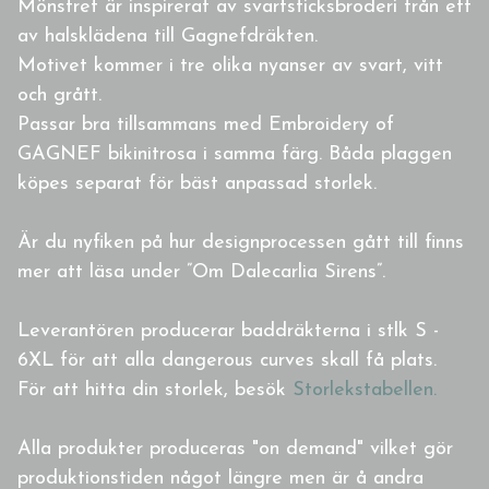
Mönstret är inspirerat av svartsticksbroderi från ett
av halsklädena till Gagnefdräkten.
Motivet kommer i tre olika nyanser av svart, vitt
och grått.
Passar bra tillsammans med Embroidery of
GAGNEF bikinitrosa i samma färg. Båda plaggen
köpes separat för bäst anpassad storlek.
Är du nyfiken på hur designprocessen gått till finns
mer att läsa under ”Om Dalecarlia Sirens”.
Leverantören producerar baddräkterna i stlk S -
6XL för att alla dangerous curves skall få plats.
För att hitta din storlek, besök
Storlekstabellen.
Alla produkter produceras "on demand" vilket gör
produktionstiden något längre men är å andra