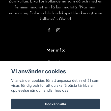
Zornkullan. Lika förtrollande nu som då och med en
feminin magnetism få kan motstå. "När man
närmar sig Dalarna blir landskapet lika kurvigt som
kullorna" - Okänd.
Mer info:
Kontakt
Vi använder cookies
Material & skötselråd
Frakt, leverans & returer
Vi använder cookies för att anpassa det innehåll som
visas för dig och för att du ska få bästa tänkbara
Köpvillkor
upplevelse när du handlar hos oss.
Godkänn alla