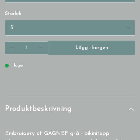
Storlek
Lägg i korgen
I lager
Produktbeskrivning
Embroidery of GAGNEF grå - bikinitopp