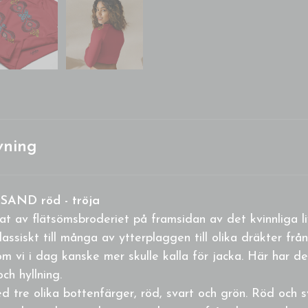
vning
SAND röd - tröja
at av flätsömsbroderiet på framsidan av det kvinnliga liv
ssiskt till många av ytterplaggen till olika dräkter frå
om vi i dag kanske mer skulle kalla för jacka. Här har de
ch hyllning.
tre olika bottenfärger, röd, svart och grön. Röd och sv