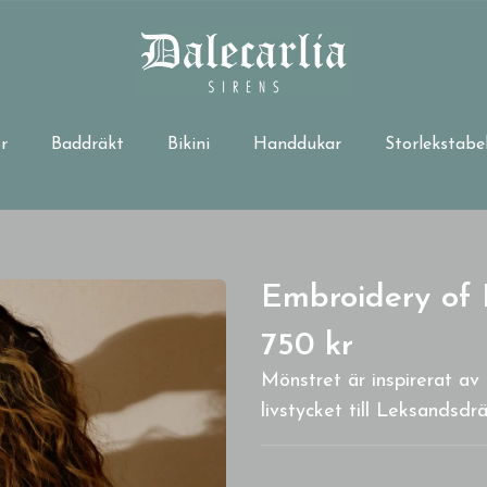
r
Baddräkt
Bikini
Handdukar
Storlekstabel
Embroidery of
750 kr
Mönstret är inspirerat av
livstycket till Leksandsdr