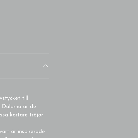
stycket till
n Dalarna är de
ssa kortare tröjor
art är inspirerade