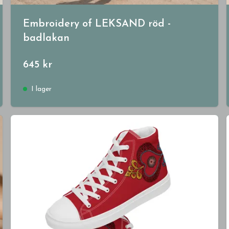
Embroidery of LEKSAND röd -
badlakan
645 kr
I lager