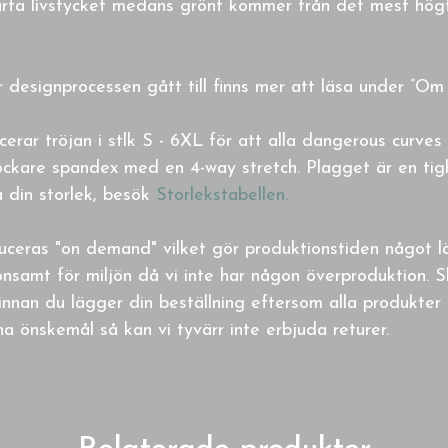
rta livstycket medans grönt kommer från det mest högt
 designprocessen gått till finns mer att läsa under ”Om 
rar tröjan i stlk S - 6XL för att alla dangerous curves 
tjockare spandex med en 4-way stretch. Plagget är en ti
ta din storlek, besök
Storlekstabellen.
uceras "on demand" vilket gör produktionstiden något 
nsamt för miljön då vi inte har någon överproduktion. S
innan du lägger din beställning eftersom alla produkter 
a önskemål så kan vi tyvärr inte erbjuda returer.