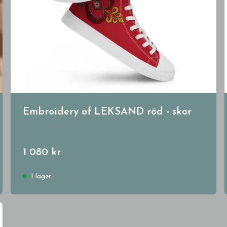
Embroidery of LEKSAND röd - skor
1 080 kr
I lager