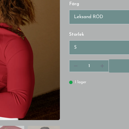
Färg
Storlek
I lager