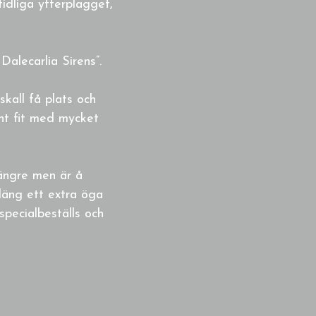
idliga ytterplagget,
Dalecarlia Sirens”.
skall få plats och
ght fit med mycket
längre men är å
läng ett extra öga
specialbeställs och