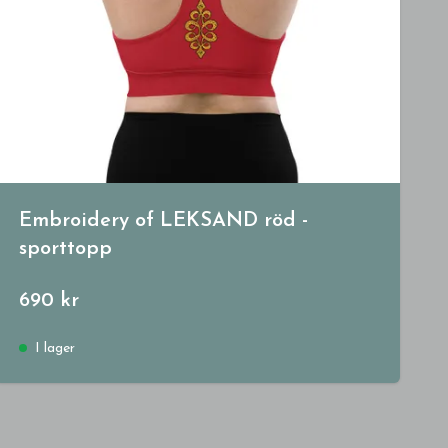
Embroidery of LEKSAND röd -
sporttopp
690 kr
I lager