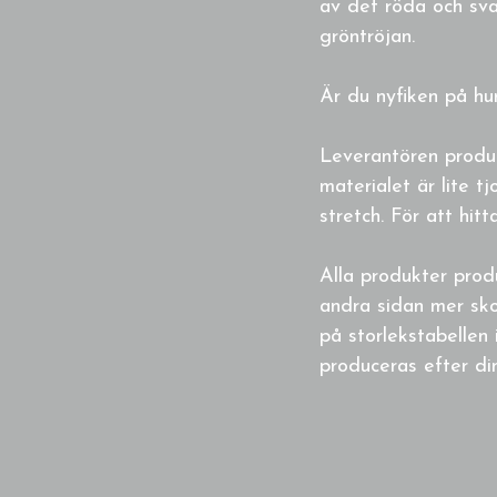
av det röda och sva
gröntröjan.
Är du nyfiken på hur
Leverantören produce
materialet är lite 
stretch. För att hit
Alla produkter prod
andra sidan mer sko
på storlekstabellen 
produceras efter din