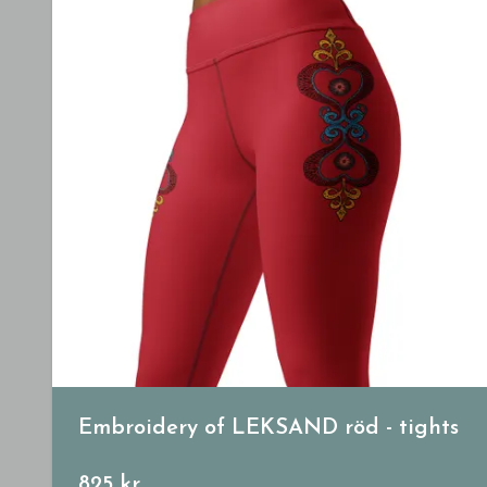
Embroidery of LEKSAND röd - tights
825 kr