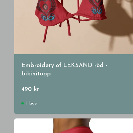
Embroidery of LEKSAND röd -
bikinitopp
490 kr
I lager