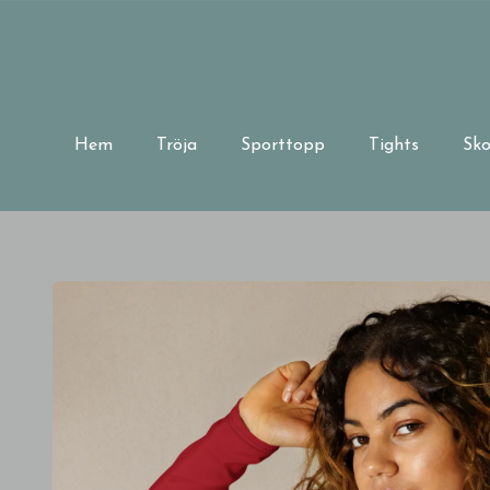
Hem
Tröja
Sporttopp
Tights
Sko