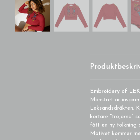
Produktbeskri
Embroidery of LEK
Mönstret är inspirer
Leksandsdräkten. Kla
kortare "tröjorna" s
fått en ny tolkning o
Motivet kommer med 