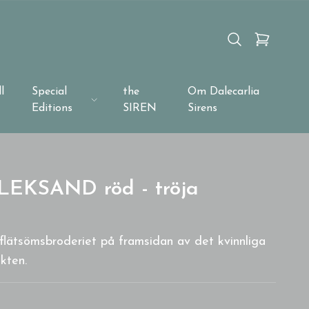
l
Special
the
Om Dalecarlia
Editions
SIREN
Sirens
 LEKSAND röd - tröja
 flätsömsbroderiet på framsidan av det kvinnliga
äkten.