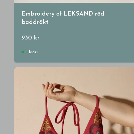
Embroidery of LEKSAND röd -
baddräkt
930 kr
I lager