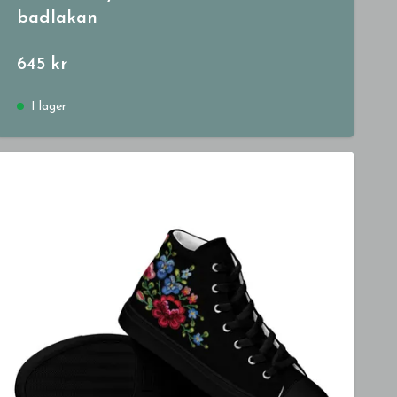
badlakan
645 kr
I lager