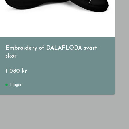
Embroidery of DALAFLODA svart -
skor
1 080 kr
I lager