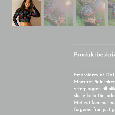
Produktbeskri
Embroidery of DAL
Mönstret är inspire
ytterplaggen till ol
skulle kalla för jac
Motivet kommer med 
färgerna från just 