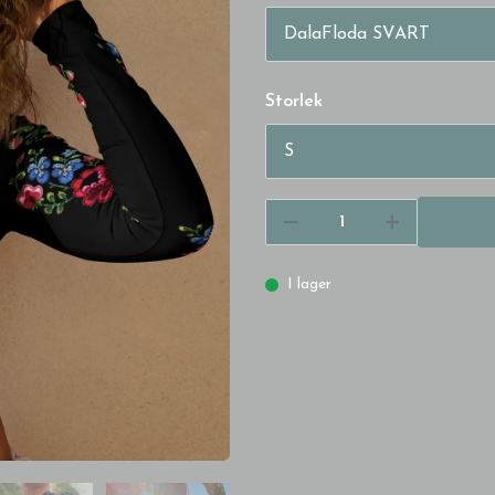
Storlek
I lager