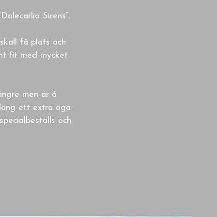
Dalecarlia Sirens”.
skall få plats och
ght fit med mycket
längre men är å
läng ett extra öga
specialbeställs och