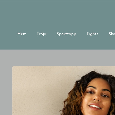
Hem
Tröja
Sporttopp
Tights
Sko