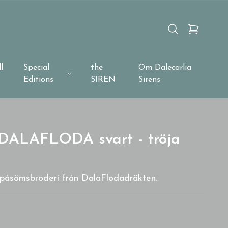
l
Special
the
Om Dalecarlia
Editions
SIREN
Sirens
 DALAFLODA svart - tröja
v påsömsbroderi från DalaFlodadräkten.