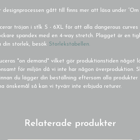
 designprocessen gått till finns mer att läsa under ”Om 
rar tröjan i stlk S - 6XL för att alla dangerous curves 
tjockare spandex med en 4-way stretch. Plagget är en ti
ta din storlek, besök
Storlekstabellen.
uceras "on demand" vilket gör produktionstiden något 
nsamt för miljön då vi inte har någon överproduktion. S
innan du lägger din beställning eftersom alla produkter 
a önskemål så kan vi tyvärr inte erbjuda returer.
Relaterade produkter