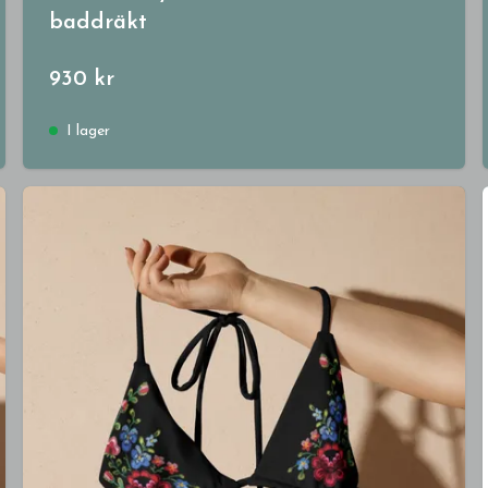
baddräkt
930 kr
I lager