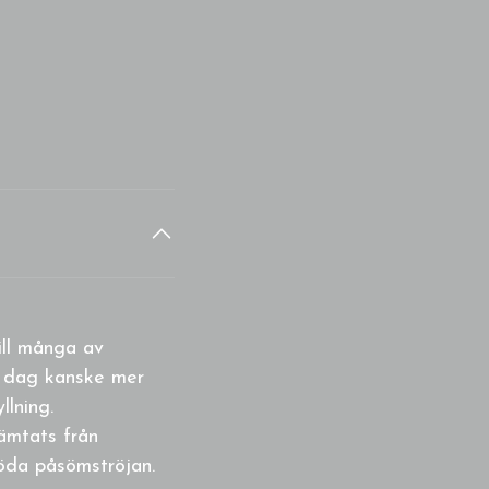
ill många av
 i dag kanske mer
llning.
ämtats från
röda påsömströjan.