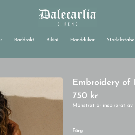
r
Baddräkt
Bikini
Handdukar
Storlekstabel
Embroidery of
750 kr
Mönstret är inspirerat a
Färg