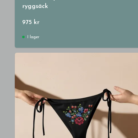
ryggsäck
975 kr
I lager