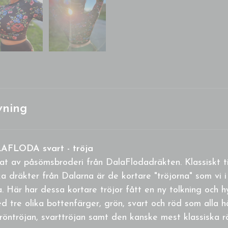
vning
AFLODA svart - tröja
rat av påsömsbroderi från DalaFlodadräkten. Klassiskt t
ika dräkter från Dalarna är de kortare "tröjorna" som vi
ka. Här har dessa kortare tröjor fått en ny tolkning och hy
tre olika bottenfärger, grön, svart och röd som alla h
gröntröjan, svarttröjan samt den kanske mest klassiska 