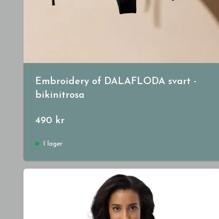
Embroidery of DALAFLODA svart -
bikinitrosa
490 kr
I lager