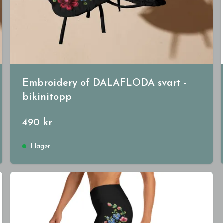
Embroidery of DALAFLODA svart -
bikinitopp
490 kr
I lager