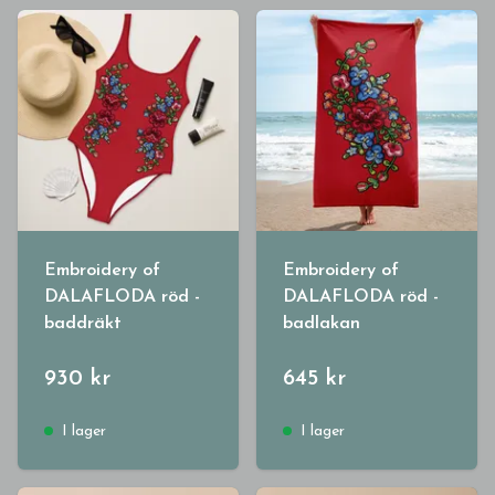
Embroidery of
Embroidery of
DALAFLODA röd -
DALAFLODA röd -
baddräkt
badlakan
930 kr
645 kr
I lager
I lager