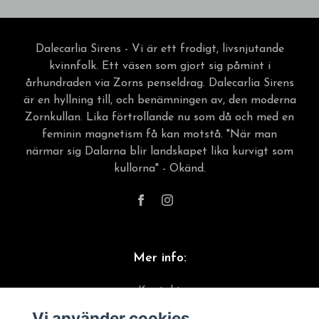
Dalecarlia Sirens - Vi är ett frodigt, livsnjutande
kvinnfolk. Ett väsen som gjort sig påmint i
århundraden via Zorns penseldrag. Dalecarlia Sirens
är en hyllning till, och benämningen av, den moderna
Zornkullan. Lika förtrollande nu som då och med en
feminin magnetism få kan motstå. "När man
närmar sig Dalarna blir landskapet lika kurvigt som
kullorna" - Okänd.
Mer info:
Kontakt
Vi använder cookies
Material & skötselråd