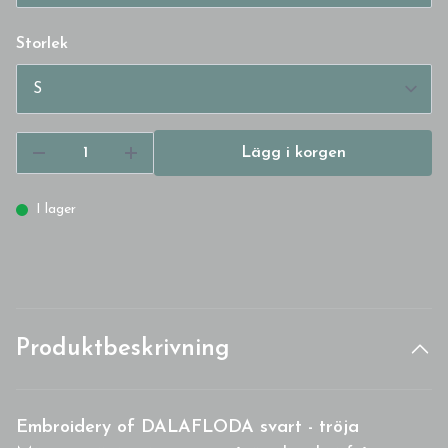
Storlek
Lägg i korgen
I lager
Produktbeskrivning
Embroidery of DALAFLODA svart - tröja