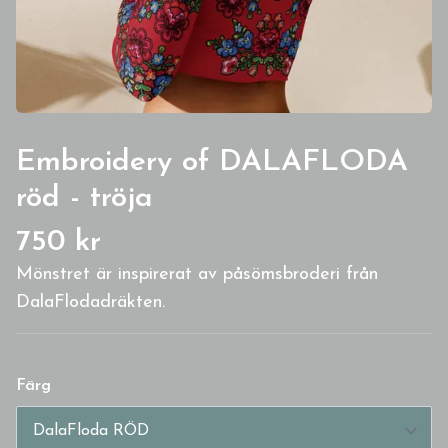
Embroidery of DALAFLODA
röd - tröja
750 kr
Mönstret är inspirerat av påsömsbroderi från
DalaFlodadräkten.
Färg