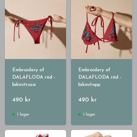
Embroidery of
Embroidery of
DALAFLODA röd -
DALAFLODA röd -
bikinitrosa
bikinitopp
490 kr
490 kr
I lager
I lager