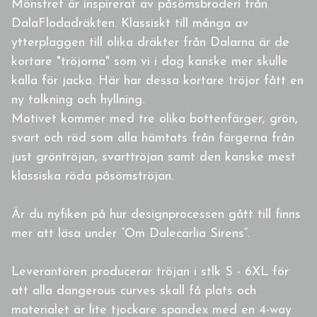
Mönstret är inspirerat av påsömsbroderi från
DalaFlodadräkten. Klassiskt till många av
ytterplaggen till olika dräkter från Dalarna är de
kortare "tröjorna" som vi i dag kanske mer skulle
kalla för jacka. Här har dessa kortare tröjor fått en
ny tolkning och hyllning.
Motivet kommer med tre olika bottenfärger, grön,
svart och röd som alla hämtats från färgerna från
just gröntröjan, svarttröjan samt den kanske mest
klassiska röda påsömströjan.
Är du nyfiken på hur designprocessen gått till finns
mer att läsa under ”Om Dalecarlia Sirens”.
Leverantören producerar tröjan i stlk S - 6XL för
att alla dangerous curves skall få plats och
materialet är lite tjockare spandex med en 4-way