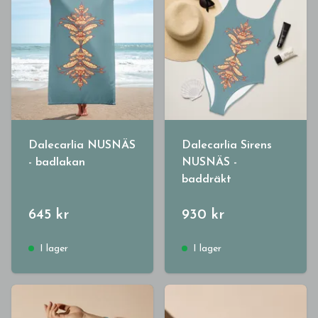
Dalecarlia NUSNÄS
Dalecarlia Sirens
- badlakan
NUSNÄS -
baddräkt
645 kr
930 kr
I lager
I lager