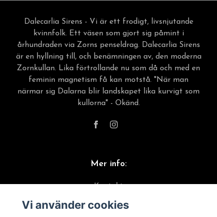
Dalecarlia Sirens - Vi är ett frodigt, livsnjutande
kvinnfolk. Ett väsen som gjort sig påmint i
århundraden via Zorns penseldrag. Dalecarlia Sirens
är en hyllning till, och benämningen av, den moderna
Zornkullan. Lika förtrollande nu som då och med en
feminin magnetism få kan motstå. "När man
närmar sig Dalarna blir landskapet lika kurvigt som
kullorna" - Okänd.
Mer info:
Kontakt
Vi använder cookies
Material & skötselråd