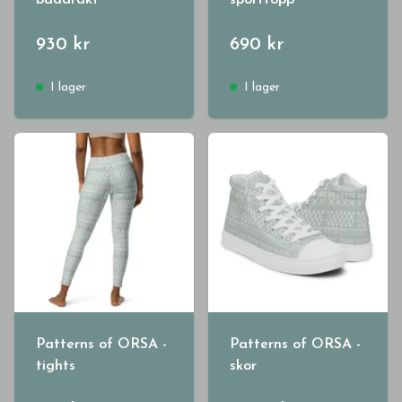
baddräkt
sporttopp
930 kr
690 kr
I lager
I lager
Patterns of ORSA -
Patterns of ORSA -
tights
skor