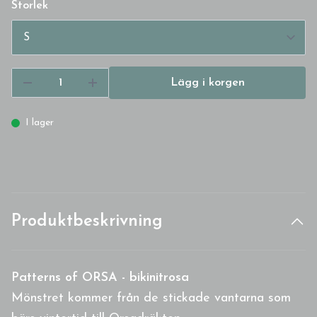
Storlek
Lägg i korgen
I lager
Produktbeskrivning
Patterns of ORSA - bikinitrosa
Mönstret kommer från de stickade vantarna som