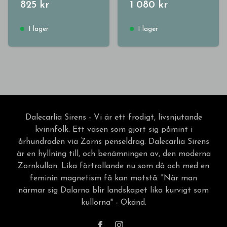
825 kr
1 080 kr
I lager
I lager
Dalecarlia Sirens - Vi är ett frodigt, livsnjutande
kvinnfolk. Ett väsen som gjort sig påmint i
århundraden via Zorns penseldrag. Dalecarlia Sirens
är en hyllning till, och benämningen av, den moderna
Zornkullan. Lika förtrollande nu som då och med en
feminin magnetism få kan motstå. "När man
närmar sig Dalarna blir landskapet lika kurvigt som
kullorna" - Okänd.