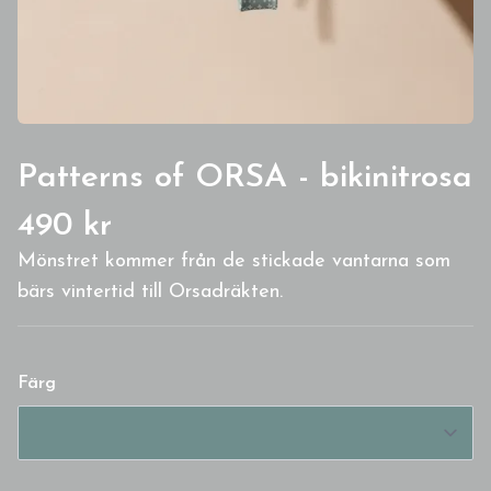
Patterns of ORSA - bikinitrosa
490 kr
Mönstret kommer från de stickade vantarna som
bärs vintertid till Orsadräkten.
Färg